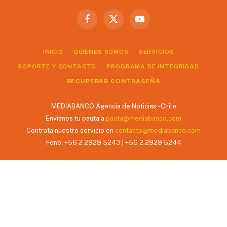
Facebook
X
YouTube
(Twitter)
INICIO
QUIÉNES SOMOS
SERVICIOS
SOPORTE Y CONTACTO
PROGRAMA DE INTEGRIDAD
RECUPERAR CONTRASEÑA
MEDIABANCO Agencia de Noticias - Chile
Envíanos tu pauta a
pauta@mediabanco.com
Contrata nuestro servicio en
contacto@mediabanco.com
Fono: +56 2 2929 5243 | +56 2 2929 5244