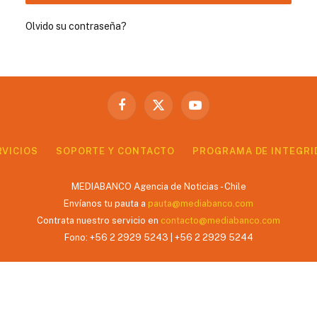
Olvido su contraseña?
Facebook
X
YouTube
(Twitter)
RVICIOS
SOPORTE Y CONTACTO
PROGRAMA DE INTEGRI
MEDIABANCO Agencia de Noticias - Chile
Envíanos tu pauta a
pauta@mediabanco.com
Contrata nuestro servicio en
contacto@mediabanco.com
Fono: +56 2 2929 5243 | +56 2 2929 5244