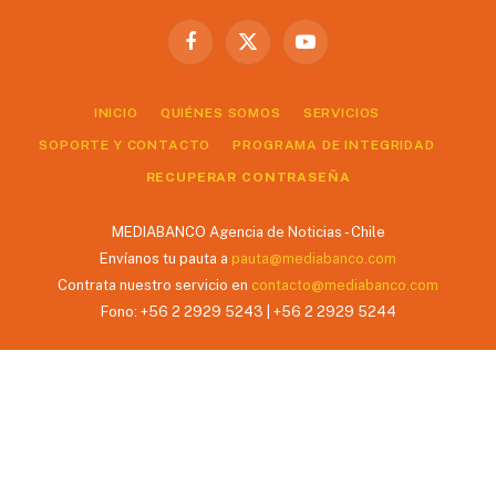
Facebook
X
YouTube
(Twitter)
INICIO
QUIÉNES SOMOS
SERVICIOS
SOPORTE Y CONTACTO
PROGRAMA DE INTEGRIDAD
RECUPERAR CONTRASEÑA
MEDIABANCO Agencia de Noticias - Chile
Envíanos tu pauta a
pauta@mediabanco.com
Contrata nuestro servicio en
contacto@mediabanco.com
Fono: +56 2 2929 5243 | +56 2 2929 5244