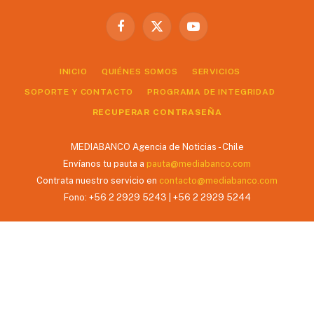
Facebook
X
YouTube
(Twitter)
INICIO
QUIÉNES SOMOS
SERVICIOS
SOPORTE Y CONTACTO
PROGRAMA DE INTEGRIDAD
RECUPERAR CONTRASEÑA
MEDIABANCO Agencia de Noticias - Chile
Envíanos tu pauta a
pauta@mediabanco.com
Contrata nuestro servicio en
contacto@mediabanco.com
Fono: +56 2 2929 5243 | +56 2 2929 5244