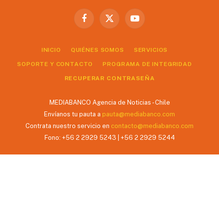
Facebook
X
YouTube
(Twitter)
INICIO
QUIÉNES SOMOS
SERVICIOS
SOPORTE Y CONTACTO
PROGRAMA DE INTEGRIDAD
RECUPERAR CONTRASEÑA
MEDIABANCO Agencia de Noticias - Chile
Envíanos tu pauta a
pauta@mediabanco.com
Contrata nuestro servicio en
contacto@mediabanco.com
Fono: +56 2 2929 5243 | +56 2 2929 5244