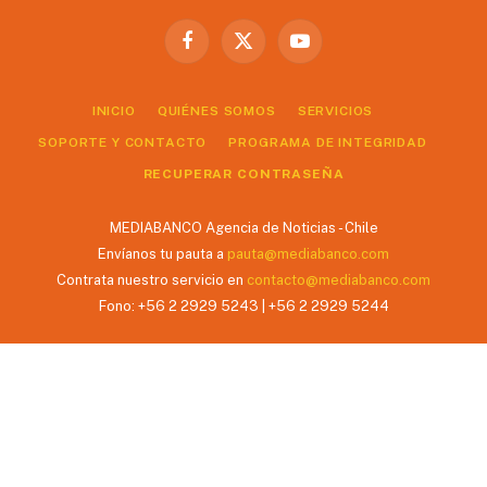
Facebook
X
YouTube
(Twitter)
INICIO
QUIÉNES SOMOS
SERVICIOS
SOPORTE Y CONTACTO
PROGRAMA DE INTEGRIDAD
RECUPERAR CONTRASEÑA
MEDIABANCO Agencia de Noticias - Chile
Envíanos tu pauta a
pauta@mediabanco.com
Contrata nuestro servicio en
contacto@mediabanco.com
Fono: +56 2 2929 5243 | +56 2 2929 5244