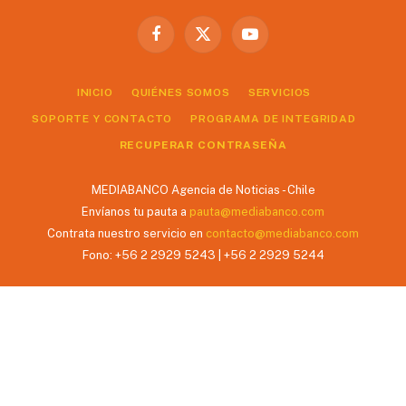
Facebook
X
YouTube
(Twitter)
INICIO
QUIÉNES SOMOS
SERVICIOS
SOPORTE Y CONTACTO
PROGRAMA DE INTEGRIDAD
RECUPERAR CONTRASEÑA
MEDIABANCO Agencia de Noticias - Chile
Envíanos tu pauta a
pauta@mediabanco.com
Contrata nuestro servicio en
contacto@mediabanco.com
Fono: +56 2 2929 5243 | +56 2 2929 5244