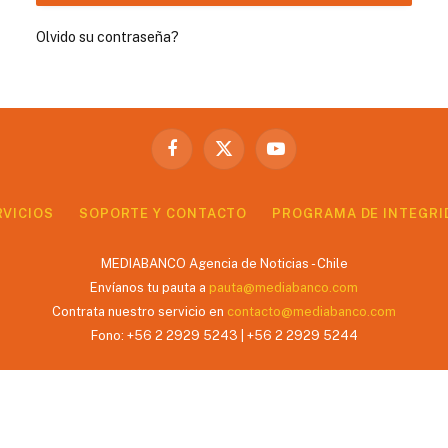
Olvido su contraseña?
Facebook
X
YouTube
(Twitter)
RVICIOS
SOPORTE Y CONTACTO
PROGRAMA DE INTEGRI
MEDIABANCO Agencia de Noticias - Chile
Envíanos tu pauta a
pauta@mediabanco.com
Contrata nuestro servicio en
contacto@mediabanco.com
Fono: +56 2 2929 5243 | +56 2 2929 5244