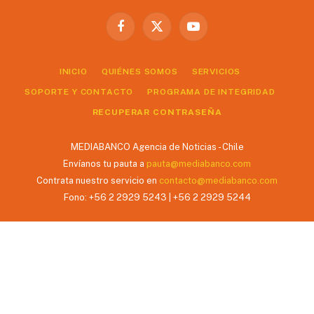
Facebook
X
YouTube
(Twitter)
INICIO
QUIÉNES SOMOS
SERVICIOS
SOPORTE Y CONTACTO
PROGRAMA DE INTEGRIDAD
RECUPERAR CONTRASEÑA
MEDIABANCO Agencia de Noticias - Chile
Envíanos tu pauta a
pauta@mediabanco.com
Contrata nuestro servicio en
contacto@mediabanco.com
Fono: +56 2 2929 5243 | +56 2 2929 5244