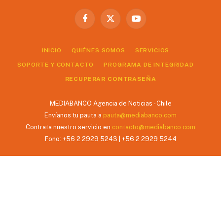
Facebook
X
YouTube
(Twitter)
INICIO
QUIÉNES SOMOS
SERVICIOS
SOPORTE Y CONTACTO
PROGRAMA DE INTEGRIDAD
RECUPERAR CONTRASEÑA
MEDIABANCO Agencia de Noticias - Chile
Envíanos tu pauta a
pauta@mediabanco.com
Contrata nuestro servicio en
contacto@mediabanco.com
Fono: +56 2 2929 5243 | +56 2 2929 5244