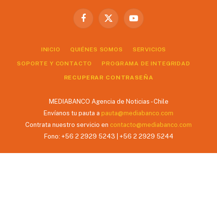
Facebook
X
YouTube
(Twitter)
INICIO
QUIÉNES SOMOS
SERVICIOS
SOPORTE Y CONTACTO
PROGRAMA DE INTEGRIDAD
RECUPERAR CONTRASEÑA
MEDIABANCO Agencia de Noticias - Chile
Envíanos tu pauta a
pauta@mediabanco.com
Contrata nuestro servicio en
contacto@mediabanco.com
Fono: +56 2 2929 5243 | +56 2 2929 5244