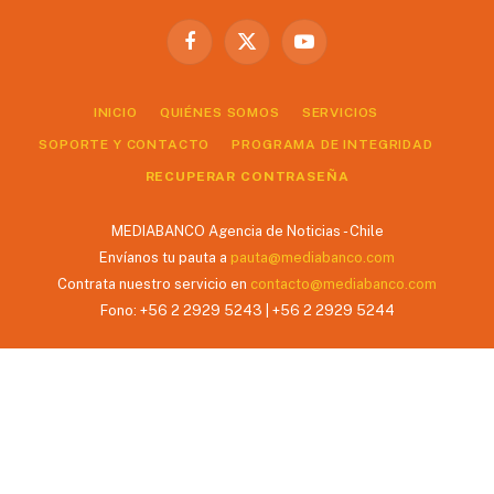
Facebook
X
YouTube
(Twitter)
INICIO
QUIÉNES SOMOS
SERVICIOS
SOPORTE Y CONTACTO
PROGRAMA DE INTEGRIDAD
RECUPERAR CONTRASEÑA
MEDIABANCO Agencia de Noticias - Chile
Envíanos tu pauta a
pauta@mediabanco.com
Contrata nuestro servicio en
contacto@mediabanco.com
Fono: +56 2 2929 5243 | +56 2 2929 5244