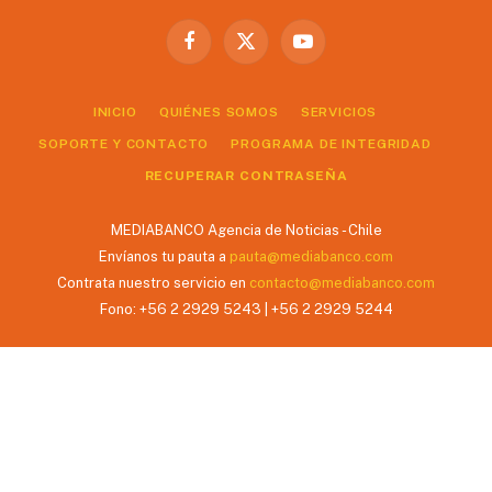
Facebook
X
YouTube
(Twitter)
INICIO
QUIÉNES SOMOS
SERVICIOS
SOPORTE Y CONTACTO
PROGRAMA DE INTEGRIDAD
RECUPERAR CONTRASEÑA
MEDIABANCO Agencia de Noticias - Chile
Envíanos tu pauta a
pauta@mediabanco.com
Contrata nuestro servicio en
contacto@mediabanco.com
Fono: +56 2 2929 5243 | +56 2 2929 5244