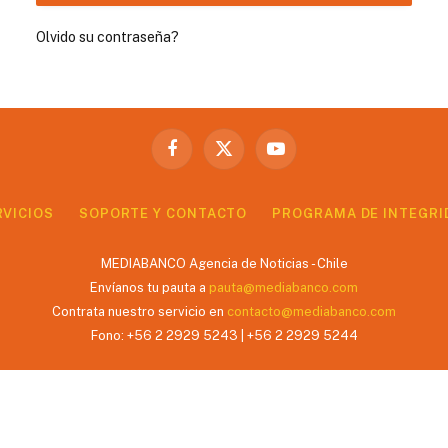
Olvido su contraseña?
Facebook
X
YouTube
(Twitter)
RVICIOS
SOPORTE Y CONTACTO
PROGRAMA DE INTEGRI
MEDIABANCO Agencia de Noticias - Chile
Envíanos tu pauta a
pauta@mediabanco.com
Contrata nuestro servicio en
contacto@mediabanco.com
Fono: +56 2 2929 5243 | +56 2 2929 5244