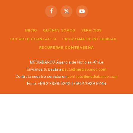
Facebook
X
YouTube
(Twitter)
INICIO
QUIÉNES SOMOS
SERVICIOS
SOPORTE Y CONTACTO
PROGRAMA DE INTEGRIDAD
RECUPERAR CONTRASEÑA
MEDIABANCO Agencia de Noticias - Chile
Envíanos tu pauta a
pauta@mediabanco.com
Contrata nuestro servicio en
contacto@mediabanco.com
Fono: +56 2 2929 5243 | +56 2 2929 5244