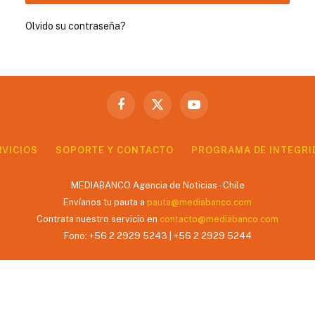
Olvido su contraseña?
Facebook
X
YouTube
(Twitter)
RVICIOS
SOPORTE Y CONTACTO
PROGRAMA DE INTEGRI
MEDIABANCO Agencia de Noticias - Chile
Envíanos tu pauta a
pauta@mediabanco.com
Contrata nuestro servicio en
contacto@mediabanco.com
Fono: +56 2 2929 5243 | +56 2 2929 5244