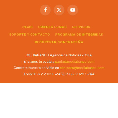
Facebook
X
YouTube
(Twitter)
INICIO
QUIÉNES SOMOS
SERVICIOS
SOPORTE Y CONTACTO
PROGRAMA DE INTEGRIDAD
RECUPERAR CONTRASEÑA
MEDIABANCO Agencia de Noticias - Chile
Envíanos tu pauta a
pauta@mediabanco.com
Contrata nuestro servicio en
contacto@mediabanco.com
Fono: +56 2 2929 5243 | +56 2 2929 5244