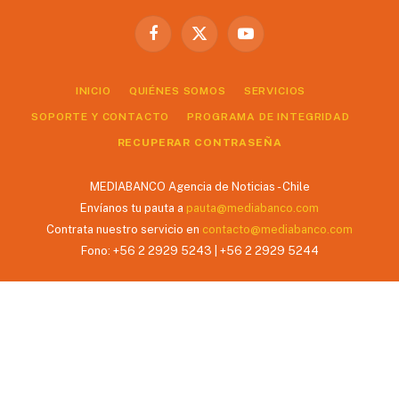
Facebook
X
YouTube
(Twitter)
INICIO
QUIÉNES SOMOS
SERVICIOS
SOPORTE Y CONTACTO
PROGRAMA DE INTEGRIDAD
RECUPERAR CONTRASEÑA
MEDIABANCO Agencia de Noticias - Chile
Envíanos tu pauta a
pauta@mediabanco.com
Contrata nuestro servicio en
contacto@mediabanco.com
Fono: +56 2 2929 5243 | +56 2 2929 5244