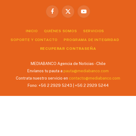
Facebook
X
YouTube
(Twitter)
INICIO
QUIÉNES SOMOS
SERVICIOS
SOPORTE Y CONTACTO
PROGRAMA DE INTEGRIDAD
RECUPERAR CONTRASEÑA
MEDIABANCO Agencia de Noticias - Chile
Envíanos tu pauta a
pauta@mediabanco.com
Contrata nuestro servicio en
contacto@mediabanco.com
Fono: +56 2 2929 5243 | +56 2 2929 5244