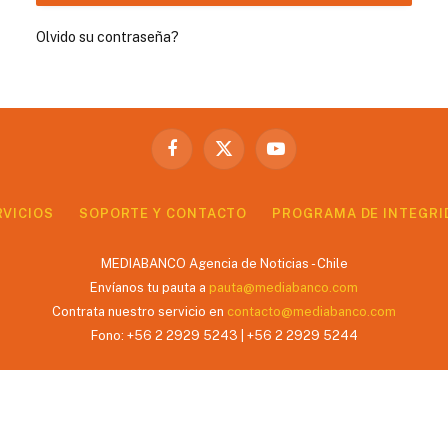
Olvido su contraseña?
Facebook
X
YouTube
(Twitter)
RVICIOS
SOPORTE Y CONTACTO
PROGRAMA DE INTEGRI
MEDIABANCO Agencia de Noticias - Chile
Envíanos tu pauta a
pauta@mediabanco.com
Contrata nuestro servicio en
contacto@mediabanco.com
Fono: +56 2 2929 5243 | +56 2 2929 5244