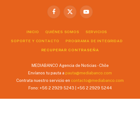
Facebook
X
YouTube
(Twitter)
INICIO
QUIÉNES SOMOS
SERVICIOS
SOPORTE Y CONTACTO
PROGRAMA DE INTEGRIDAD
RECUPERAR CONTRASEÑA
MEDIABANCO Agencia de Noticias - Chile
Envíanos tu pauta a
pauta@mediabanco.com
Contrata nuestro servicio en
contacto@mediabanco.com
Fono: +56 2 2929 5243 | +56 2 2929 5244