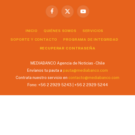
Facebook
X
YouTube
(Twitter)
INICIO
QUIÉNES SOMOS
SERVICIOS
SOPORTE Y CONTACTO
PROGRAMA DE INTEGRIDAD
RECUPERAR CONTRASEÑA
MEDIABANCO Agencia de Noticias - Chile
Envíanos tu pauta a
pauta@mediabanco.com
Contrata nuestro servicio en
contacto@mediabanco.com
Fono: +56 2 2929 5243 | +56 2 2929 5244