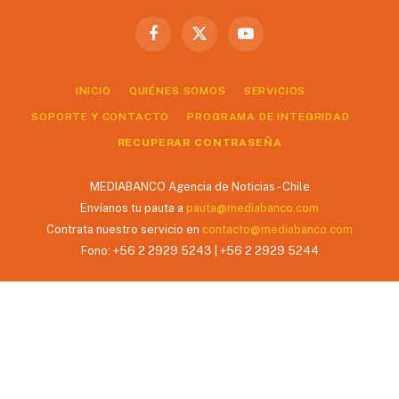
Facebook
X
YouTube
(Twitter)
INICIO
QUIÉNES SOMOS
SERVICIOS
SOPORTE Y CONTACTO
PROGRAMA DE INTEGRIDAD
RECUPERAR CONTRASEÑA
MEDIABANCO Agencia de Noticias - Chile
Envíanos tu pauta a
pauta@mediabanco.com
Contrata nuestro servicio en
contacto@mediabanco.com
Fono: +56 2 2929 5243 | +56 2 2929 5244