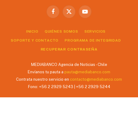
Facebook
X
YouTube
(Twitter)
INICIO
QUIÉNES SOMOS
SERVICIOS
SOPORTE Y CONTACTO
PROGRAMA DE INTEGRIDAD
RECUPERAR CONTRASEÑA
MEDIABANCO Agencia de Noticias - Chile
Envíanos tu pauta a
pauta@mediabanco.com
Contrata nuestro servicio en
contacto@mediabanco.com
Fono: +56 2 2929 5243 | +56 2 2929 5244