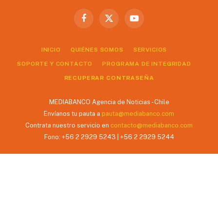
Facebook
X
YouTube
(Twitter)
INICIO
QUIÉNES SOMOS
SERVICIOS
SOPORTE Y CONTACTO
PROGRAMA DE INTEGRIDAD
RECUPERAR CONTRASEÑA
MEDIABANCO Agencia de Noticias - Chile
Envíanos tu pauta a
pauta@mediabanco.com
Contrata nuestro servicio en
contacto@mediabanco.com
Fono: +56 2 2929 5243 | +56 2 2929 5244