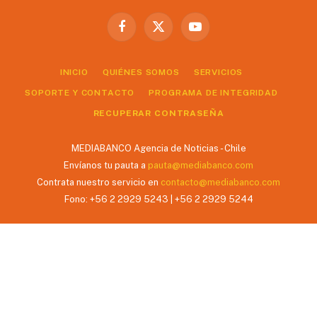
Facebook
X
YouTube
(Twitter)
INICIO
QUIÉNES SOMOS
SERVICIOS
SOPORTE Y CONTACTO
PROGRAMA DE INTEGRIDAD
RECUPERAR CONTRASEÑA
MEDIABANCO Agencia de Noticias - Chile
Envíanos tu pauta a
pauta@mediabanco.com
Contrata nuestro servicio en
contacto@mediabanco.com
Fono: +56 2 2929 5243 | +56 2 2929 5244