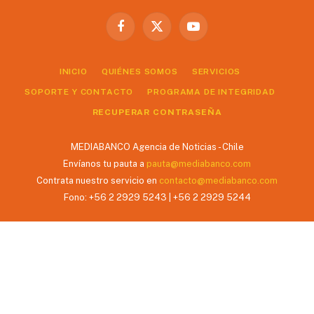
Facebook
X
YouTube
(Twitter)
INICIO
QUIÉNES SOMOS
SERVICIOS
SOPORTE Y CONTACTO
PROGRAMA DE INTEGRIDAD
RECUPERAR CONTRASEÑA
MEDIABANCO Agencia de Noticias - Chile
Envíanos tu pauta a
pauta@mediabanco.com
Contrata nuestro servicio en
contacto@mediabanco.com
Fono: +56 2 2929 5243 | +56 2 2929 5244