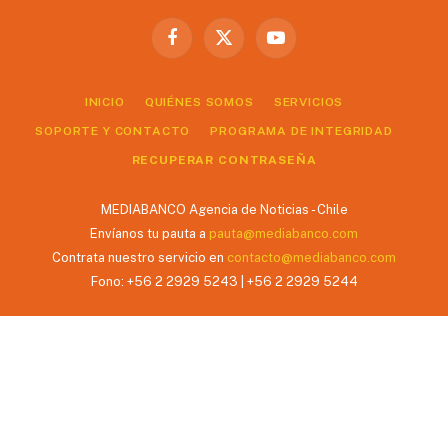
Facebook
X
YouTube
(Twitter)
INICIO
QUIÉNES SOMOS
SERVICIOS
SOPORTE Y CONTACTO
PROGRAMA DE INTEGRIDAD
RECUPERAR CONTRASEÑA
MEDIABANCO Agencia de Noticias - Chile
Envíanos tu pauta a
pauta@mediabanco.com
Contrata nuestro servicio en
contacto@mediabanco.com
Fono: +56 2 2929 5243 | +56 2 2929 5244