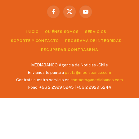
Facebook
X
YouTube
(Twitter)
INICIO
QUIÉNES SOMOS
SERVICIOS
SOPORTE Y CONTACTO
PROGRAMA DE INTEGRIDAD
RECUPERAR CONTRASEÑA
MEDIABANCO Agencia de Noticias - Chile
Envíanos tu pauta a
pauta@mediabanco.com
Contrata nuestro servicio en
contacto@mediabanco.com
Fono: +56 2 2929 5243 | +56 2 2929 5244