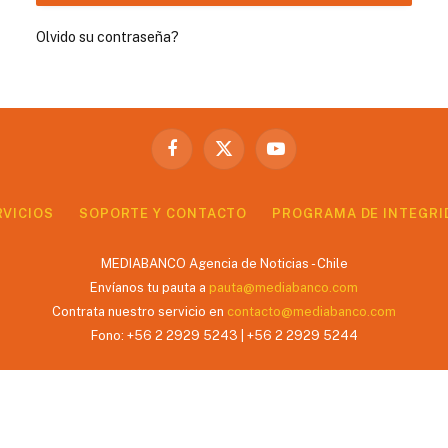
Olvido su contraseña?
Facebook
X
YouTube
(Twitter)
RVICIOS
SOPORTE Y CONTACTO
PROGRAMA DE INTEGRI
MEDIABANCO Agencia de Noticias - Chile
Envíanos tu pauta a
pauta@mediabanco.com
Contrata nuestro servicio en
contacto@mediabanco.com
Fono: +56 2 2929 5243 | +56 2 2929 5244