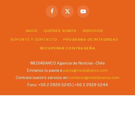
Facebook
X
YouTube
(Twitter)
INICIO
QUIÉNES SOMOS
SERVICIOS
SOPORTE Y CONTACTO
PROGRAMA DE INTEGRIDAD
RECUPERAR CONTRASEÑA
MEDIABANCO Agencia de Noticias - Chile
Envíanos tu pauta a
pauta@mediabanco.com
Contrata nuestro servicio en
contacto@mediabanco.com
Fono: +56 2 2929 5243 | +56 2 2929 5244