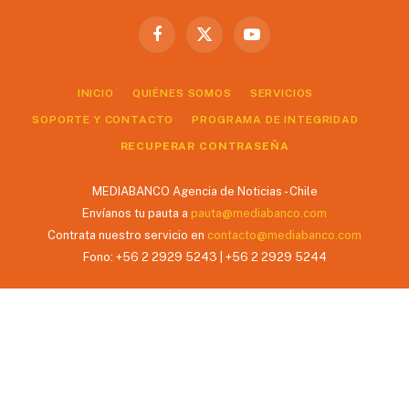
Facebook
X
YouTube
(Twitter)
INICIO
QUIÉNES SOMOS
SERVICIOS
SOPORTE Y CONTACTO
PROGRAMA DE INTEGRIDAD
RECUPERAR CONTRASEÑA
MEDIABANCO Agencia de Noticias - Chile
Envíanos tu pauta a
pauta@mediabanco.com
Contrata nuestro servicio en
contacto@mediabanco.com
Fono: +56 2 2929 5243 | +56 2 2929 5244