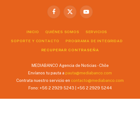
Facebook
X
YouTube
(Twitter)
INICIO
QUIÉNES SOMOS
SERVICIOS
SOPORTE Y CONTACTO
PROGRAMA DE INTEGRIDAD
RECUPERAR CONTRASEÑA
MEDIABANCO Agencia de Noticias - Chile
Envíanos tu pauta a
pauta@mediabanco.com
Contrata nuestro servicio en
contacto@mediabanco.com
Fono: +56 2 2929 5243 | +56 2 2929 5244