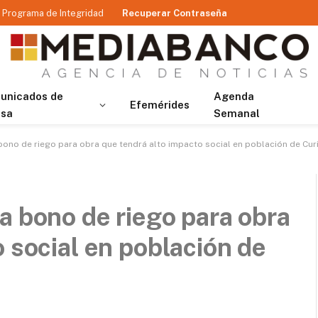
Programa de Integridad
Recuperar Contraseña
unicados de
Agenda
Efemérides
nsa
Semanal
bono de riego para obra que tendrá alto impacto social en población de Cur
a bono de riego para obra
 social en población de