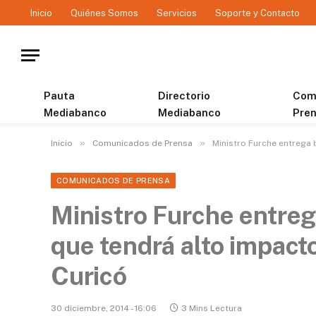
Inicio
Quiénes Somos
Servicios
Soporte y Contacto
Pauta
Directorio
Com
Mediabanco
Mediabanco
Pre
»
»
Inicio
Comunicados de Prensa
Ministro Furche entrega 
COMUNICADOS DE PRENSA
Ministro Furche entreg
que tendrá alto impacto
Curicó
30 diciembre, 2014 - 16:06
3 Mins Lectura