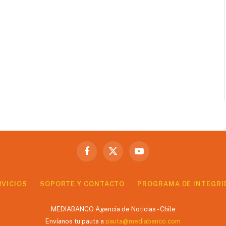
Facebook
X
YouTube
(Twitter)
RVICIOS
SOPORTE Y CONTACTO
PROGRAMA DE INTEGRI
MEDIABANCO Agencia de Noticias - Chile
Envíanos tu pauta a
pauta@mediabanco.com