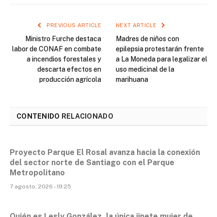
PREVIOUS ARTICLE
NEXT ARTICLE
Ministro Furche destaca
Madres de niños con
labor de CONAF en combate
epilepsia protestarán frente
a incendios forestales y
a La Moneda para legalizar el
descarta efectos en
uso medicinal de la
producción agrícola
marihuana
CONTENIDO
RELACIONADO
Proyecto Parque El Rosal avanza hacia la conexión
del sector norte de Santiago con el Parque
Metropolitano
7 agosto, 2026 - 19:25
Quién es Lesly González, la única jinete mujer de