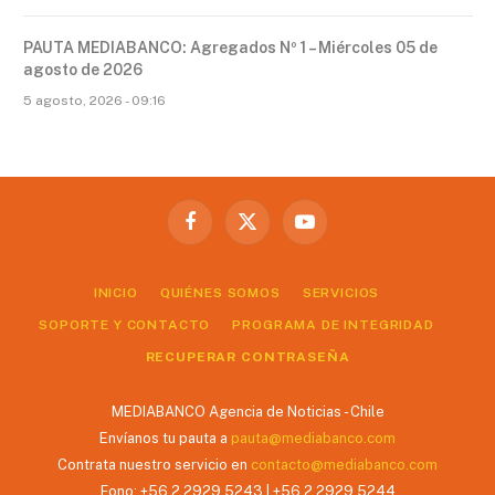
PAUTA MEDIABANCO: Agregados Nº 1 – Miércoles 05 de
agosto de 2026
5 agosto, 2026 - 09:16
Facebook
X
YouTube
(Twitter)
INICIO
QUIÉNES SOMOS
SERVICIOS
SOPORTE Y CONTACTO
PROGRAMA DE INTEGRIDAD
RECUPERAR CONTRASEÑA
MEDIABANCO Agencia de Noticias - Chile
Envíanos tu pauta a
pauta@mediabanco.com
Contrata nuestro servicio en
contacto@mediabanco.com
Fono: +56 2 2929 5243 | +56 2 2929 5244