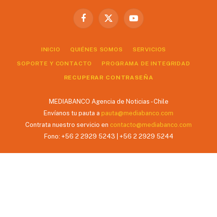
Facebook
X
YouTube
(Twitter)
INICIO
QUIÉNES SOMOS
SERVICIOS
SOPORTE Y CONTACTO
PROGRAMA DE INTEGRIDAD
RECUPERAR CONTRASEÑA
MEDIABANCO Agencia de Noticias - Chile
Envíanos tu pauta a
pauta@mediabanco.com
Contrata nuestro servicio en
contacto@mediabanco.com
Fono: +56 2 2929 5243 | +56 2 2929 5244