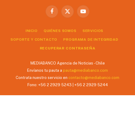
Facebook
X
YouTube
(Twitter)
INICIO
QUIÉNES SOMOS
SERVICIOS
SOPORTE Y CONTACTO
PROGRAMA DE INTEGRIDAD
RECUPERAR CONTRASEÑA
MEDIABANCO Agencia de Noticias - Chile
Envíanos tu pauta a
pauta@mediabanco.com
Contrata nuestro servicio en
contacto@mediabanco.com
Fono: +56 2 2929 5243 | +56 2 2929 5244