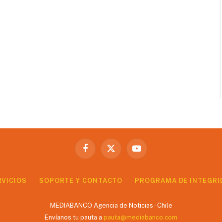
Facebook
X
YouTube
(Twitter)
RVICIOS
SOPORTE Y CONTACTO
PROGRAMA DE INTEGRI
MEDIABANCO Agencia de Noticias - Chile
Envíanos tu pauta a
pauta@mediabanco.com