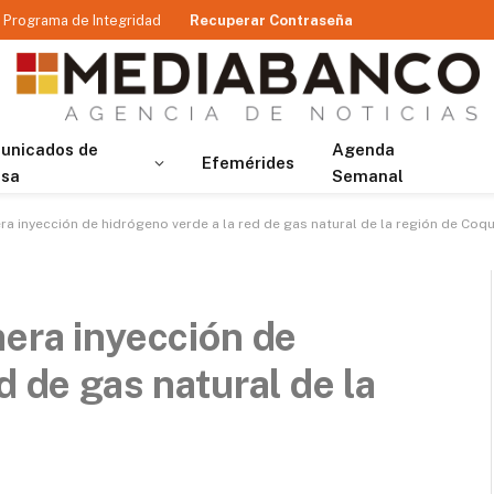
Programa de Integridad
Recuperar Contraseña
unicados de
Agenda
Efemérides
nsa
Semanal
ra inyección de hidrógeno verde a la red de gas natural de la región de Co
mera inyección de
d de gas natural de la