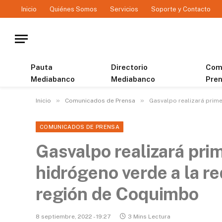
Inicio
Quiénes Somos
Servicios
Soporte y Contacto
Pauta
Directorio
Com
Mediabanco
Mediabanco
Pre
»
»
Inicio
Comunicados de Prensa
Gasvalpo realizará prime
COMUNICADOS DE PRENSA
Gasvalpo realizará pri
hidrógeno verde a la re
región de Coquimbo
8 septiembre, 2022 - 19:27
3 Mins Lectura