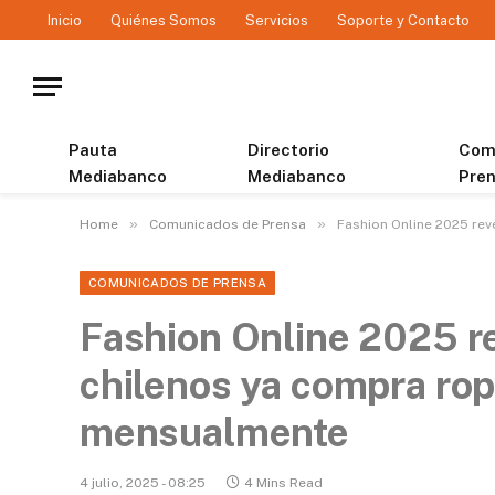
Inicio
Quiénes Somos
Servicios
Soporte y Contacto
Pauta
Directorio
Com
Mediabanco
Mediabanco
Pre
»
»
Home
Comunicados de Prensa
Fashion Online 2025 rev
COMUNICADOS DE PRENSA
Fashion Online 2025 re
chilenos ya compra rop
mensualmente
4 julio, 2025 - 08:25
4 Mins Read