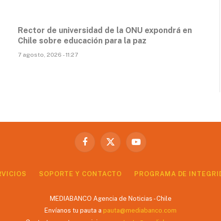
Rector de universidad de la ONU expondrá en
Chile sobre educación para la paz
7 agosto, 2026 - 11:27
Facebook
X
YouTube
(Twitter)
RVICIOS
SOPORTE Y CONTACTO
PROGRAMA DE INTEGRI
MEDIABANCO Agencia de Noticias - Chile
Envíanos tu pauta a
pauta@mediabanco.com