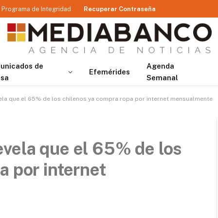
Programa de Integridad
Recuperar Contraseña
unicados de
Agenda
Efemérides
nsa
Semanal
ela que el 65% de los chilenos ya compra ropa por internet mensualmente
vela que el 65% de los
a por internet