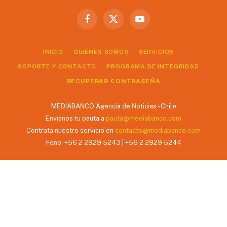
Facebook
X
YouTube
(Twitter)
INICIO
QUIÉNES SOMOS
SERVICIOS
SOPORTE Y CONTACTO
PROGRAMA DE INTEGRIDAD
RECUPERAR CONTRASEÑA
MEDIABANCO Agencia de Noticias - Chile
Envíanos tu pauta a
pauta@mediabanco.com
Contrata nuestro servicio en
contacto@mediabanco.com
Fono: +56 2 2929 5243 | +56 2 2929 5244