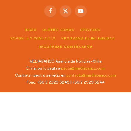
Facebook
X
YouTube
(Twitter)
INICIO
QUIÉNES SOMOS
SERVICIOS
SOPORTE Y CONTACTO
PROGRAMA DE INTEGRIDAD
RECUPERAR CONTRASEÑA
MEDIABANCO Agencia de Noticias - Chile
Envíanos tu pauta a
pauta@mediabanco.com
Contrata nuestro servicio en
contacto@mediabanco.com
Fono: +56 2 2929 5243 | +56 2 2929 5244