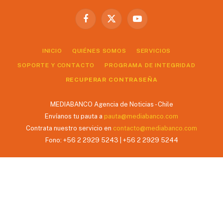
Facebook
X
YouTube
(Twitter)
INICIO
QUIÉNES SOMOS
SERVICIOS
SOPORTE Y CONTACTO
PROGRAMA DE INTEGRIDAD
RECUPERAR CONTRASEÑA
MEDIABANCO Agencia de Noticias - Chile
Envíanos tu pauta a
pauta@mediabanco.com
Contrata nuestro servicio en
contacto@mediabanco.com
Fono: +56 2 2929 5243 | +56 2 2929 5244