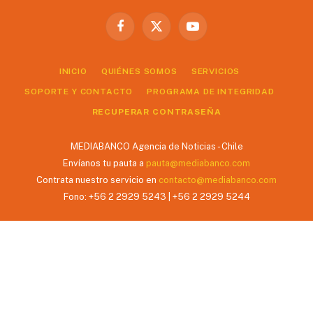
Facebook
X
YouTube
(Twitter)
INICIO
QUIÉNES SOMOS
SERVICIOS
SOPORTE Y CONTACTO
PROGRAMA DE INTEGRIDAD
RECUPERAR CONTRASEÑA
MEDIABANCO Agencia de Noticias - Chile
Envíanos tu pauta a
pauta@mediabanco.com
Contrata nuestro servicio en
contacto@mediabanco.com
Fono: +56 2 2929 5243 | +56 2 2929 5244