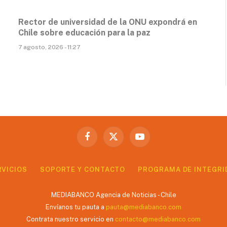
Rector de universidad de la ONU expondrá en
Chile sobre educación para la paz
7 agosto, 2026 - 11:27
Facebook
X
YouTube
(Twitter)
RVICIOS
SOPORTE Y CONTACTO
PROGRAMA DE INTEGRI
MEDIABANCO Agencia de Noticias - Chile
Envíanos tu pauta a
pauta@mediabanco.com
Contrata nuestro servicio en
contacto@mediabanco.com