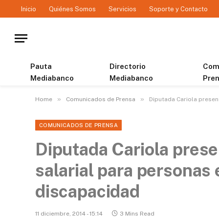
Inicio
Quiénes Somos
Servicios
Soporte y Contacto
Pauta
Directorio
Com
Mediabanco
Mediabanco
Pre
»
»
Home
Comunicados de Prensa
Diputada Cariola presen
COMUNICADOS DE PRENSA
Diputada Cariola prese
salarial para personas 
discapacidad
11 diciembre, 2014 - 15:14
3 Mins Read