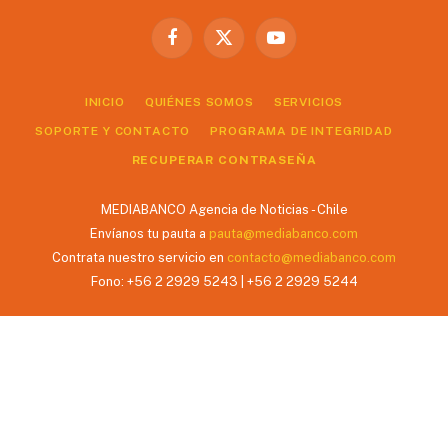
Facebook
X
YouTube
(Twitter)
INICIO
QUIÉNES SOMOS
SERVICIOS
SOPORTE Y CONTACTO
PROGRAMA DE INTEGRIDAD
RECUPERAR CONTRASEÑA
MEDIABANCO Agencia de Noticias - Chile
Envíanos tu pauta a
pauta@mediabanco.com
Contrata nuestro servicio en
contacto@mediabanco.com
Fono: +56 2 2929 5243 | +56 2 2929 5244