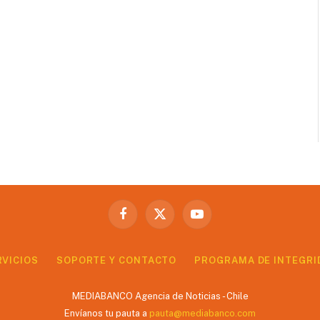
Facebook
X
YouTube
(Twitter)
RVICIOS
SOPORTE Y CONTACTO
PROGRAMA DE INTEGRI
MEDIABANCO Agencia de Noticias - Chile
Envíanos tu pauta a
pauta@mediabanco.com