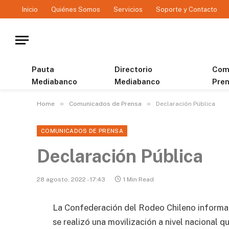
Inicio
Quiénes Somos
Servicios
Soporte y Contacto
Pauta
Directorio
Com
Mediabanco
Mediabanco
Pre
»
»
Home
Comunicados de Prensa
Declaración Pública
COMUNICADOS DE PRENSA
Declaración Pública
28 agosto, 2022 - 17:43
1 Min Read
La Confederación del Rodeo Chileno informa 
se realizó una movilización a nivel nacional