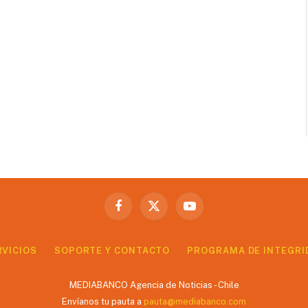
Facebook
X
YouTube
(Twitter)
RVICIOS
SOPORTE Y CONTACTO
PROGRAMA DE INTEGRI
MEDIABANCO Agencia de Noticias - Chile
Envíanos tu pauta a
pauta@mediabanco.com