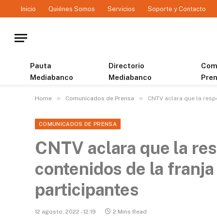
Inicio
Quiénes Somos
Servicios
Soporte y Contacto
Pauta
Directorio
Com
Mediabanco
Mediabanco
Pre
»
»
Home
Comunicados de Prensa
CNTV aclara que la respo
COMUNICADOS DE PRENSA
CNTV aclara que la res
contenidos de la franja 
participantes
12 agosto, 2022 - 12:19
2 Mins Read