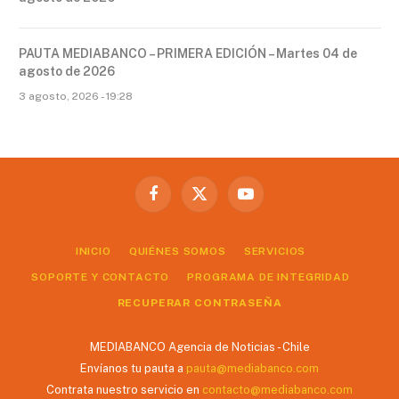
PAUTA MEDIABANCO – PRIMERA EDICIÓN – Martes 04 de
agosto de 2026
3 agosto, 2026 - 19:28
Facebook
X
YouTube
(Twitter)
INICIO
QUIÉNES SOMOS
SERVICIOS
SOPORTE Y CONTACTO
PROGRAMA DE INTEGRIDAD
RECUPERAR CONTRASEÑA
MEDIABANCO Agencia de Noticias - Chile
Envíanos tu pauta a
pauta@mediabanco.com
Contrata nuestro servicio en
contacto@mediabanco.com