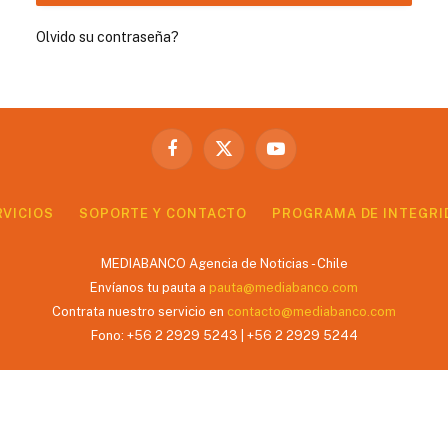
Olvido su contraseña?
Facebook
X
YouTube
(Twitter)
RVICIOS
SOPORTE Y CONTACTO
PROGRAMA DE INTEGRI
MEDIABANCO Agencia de Noticias - Chile
Envíanos tu pauta a
pauta@mediabanco.com
Contrata nuestro servicio en
contacto@mediabanco.com
Fono: +56 2 2929 5243 | +56 2 2929 5244